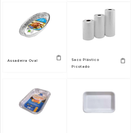
Saco Plástico
Assadeira Oval
Picotado