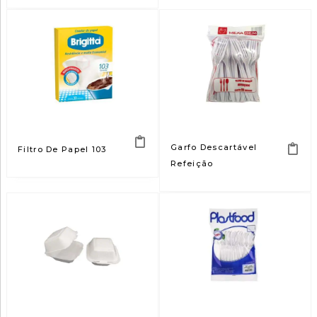
Garfo Descartável
Filtro De Papel 103
Refeição