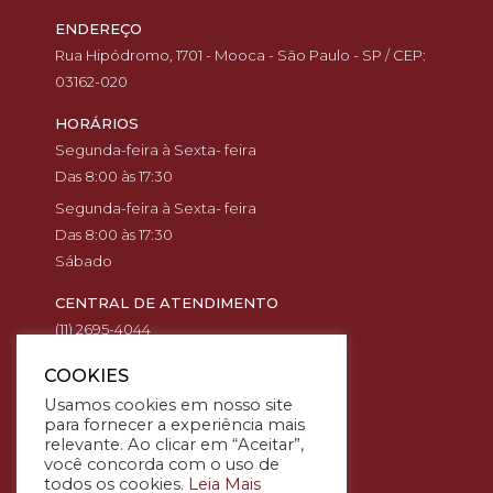
ENDEREÇO
Rua Hipódromo, 1701 - Mooca - São Paulo - SP / CEP:
03162-020
HORÁRIOS
Segunda-feira à Sexta- feira
Das 8:00 às 17:30
Segunda-feira à Sexta- feira
Das 8:00 às 17:30
Sábado
CENTRAL DE ATENDIMENTO
(11) 2695-4044
(11) 94568-7221
COOKIES
(11) 99394-3291
Usamos cookies em nosso site
(11) 94586-6696
para fornecer a experiência mais
relevante. Ao clicar em “Aceitar”,
POLÍTICAS
você concorda com o uso de
Termos de uso
todos os cookies.
Leia Mais