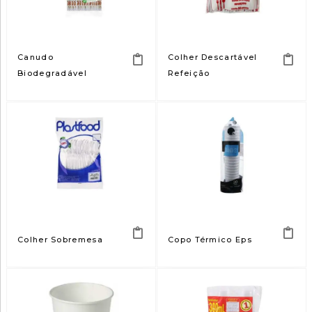
Canudo
Colher Descartável
Biodegradável
Refeição
Colher Sobremesa
Copo Térmico Eps