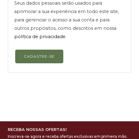
Seus dados pessoais serão usados para
aprimorar a sua experiência em todo este site,
para gerenciar o acesso a sua conta e para
outros propósitos, como descritos em nossa
política de privacidade
.
CADASTRE-SE
Minha conta
RECEBA NOSSAS OFERTAS!
Inscreva-se agora e receba ofertas exclusivas em primeira mão.