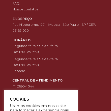
FAQ
Nossos contatos
ENDEREÇO
Rua Hipódromo, 1701 - Mooca - São Paulo - SP / CEP:
03162-020
HORÁRIOS
Segunda-feira à Sexta- feira
Das 8:00 às 17:30
Segunda-feira à Sexta- feira
Das 8:00 às 17:30
Sábado
CENTRAL DE ATENDIMENTO
(11) 2695-4044
(11) 94568-7221
(11) 99394-3291
COOKIES
(11) 94586-6696
Usamos cookies em nosso site
para fornecer a experiência mais