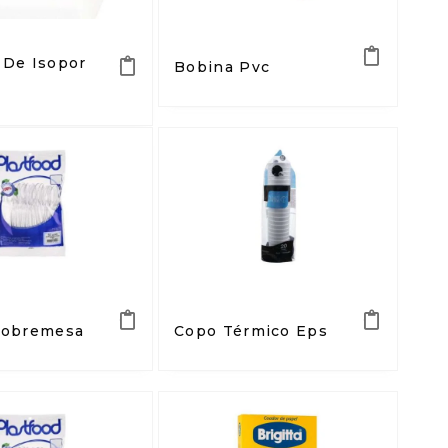
 De Isopor
Bobina Pvc
Sobremesa
Copo Térmico Eps