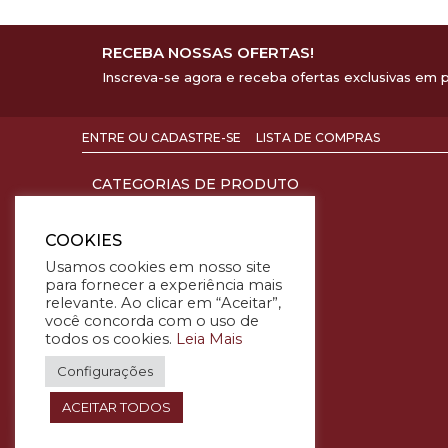
RECEBA NOSSAS OFERTAS!
Inscreva-se agora e receba ofertas exclusivas em 
ENTRE OU CADASTRE-SE
LISTA DE COMPRAS
CATEGORIAS DE PRODUTO
Acessórios
Suportes
COOKIES
Higiene
Usamos cookies em nosso site
EPI
para fornecer a experiência mais
relevante. Ao clicar em “Aceitar”,
Escritório
você concorda com o uso de
Descartáveis
todos os cookies.
Leia Mais
Limpeza
Configurações
INSTITUCIONAL
ACEITAR TODOS
Sobre Nós
FAQ