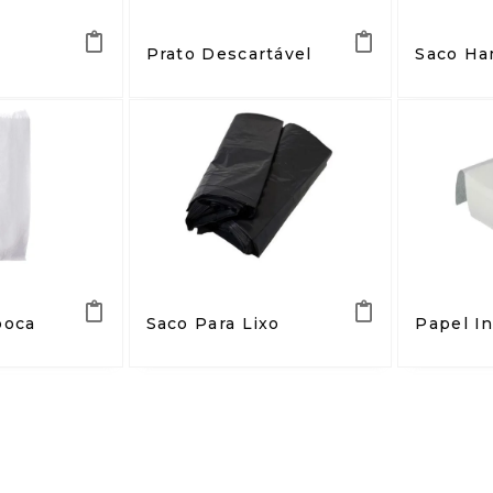
Prato Descartável
Saco Ha
poca
Saco Para Lixo
Papel In