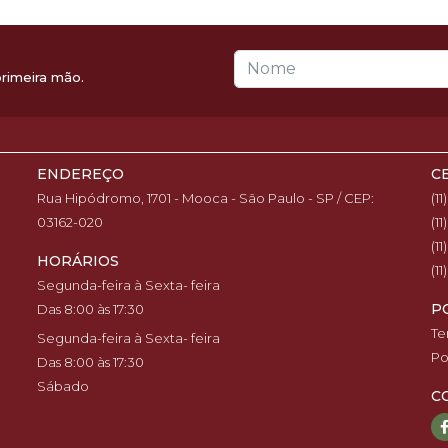
primeira mão.
ENDEREÇO
C
Rua Hipódromo, 1701 - Mooca - São Paulo - SP / CEP:
(1
03162-020
(1
(1
HORÁRIOS
(1
Segunda-feira à Sexta- feira
P
Das 8:00 às 17:30
Te
Segunda-feira à Sexta- feira
Po
Das 8:00 às 17:30
Sábado
C