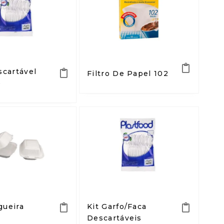
scartável
Filtro De Papel 102
o
ueira
Kit Garfo/Faca
Descartáveis