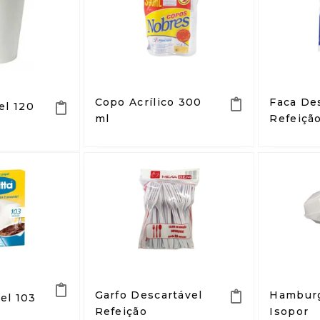
Copo Acrílico 300
Faca De
el 120
ml
Refeiçã
Garfo Descartável
Hamburg
el 103
Refeição
Isopor