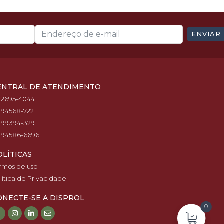
ENVIAR
ENTRAL DE ATENDIMENTO
1) 2695-4044
1) 94568-7221
1) 99394-3291
1) 94586-6696
OLÍTICAS
rmos de uso
lítica de Privacidade
ONECTE-SE A DISPROL
0