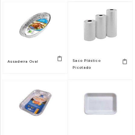
Saco Plástico
Assadeira Oval
Picotado