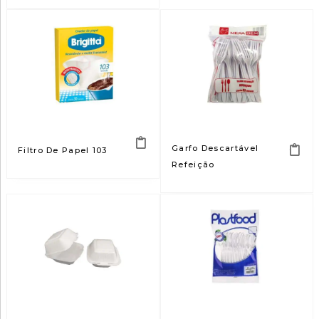
Garfo Descartável
Filtro De Papel 103
Refeição