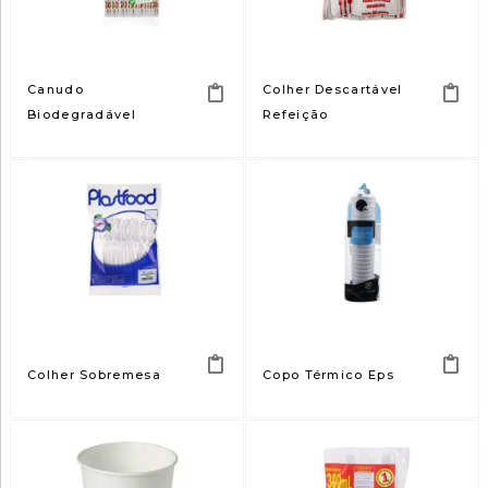
Canudo
Colher Descartável
Biodegradável
Refeição
Colher Sobremesa
Copo Térmico Eps