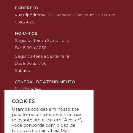
ENDEREÇO
Rua Hipódromo, 1701 - Mooca - São Paulo - SP / CEP:
03162-020
HORÁRIOS
Segunda-feira à Sexta- feira
Das 8:00 às 17:30
Segunda-feira à Sexta- feira
Das 8:00 às 17:30
Sábado
CENTRAL DE ATENDIMENTO
(11) 2695-4044
(11) 94568-7221
COOKIES
(11) 99394-3291
Usamos cookies em nosso site
(11) 94586-6696
para fornecer a experiência mais
relevante. Ao clicar em “Aceitar”,
POLÍTICAS
você concorda com o uso de
Termos de uso
todos os cookies.
Leia Mais